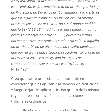
N
°
19.496 autoriza la supletoriedad de la Ley N
°
18.287,
esta remisión es únicamente en lo no previsto por la Ley
de Protección de Derechos del Consumidor. Y lo cierto es
que las reglas de competencia fueron explícitamente
previstas por la Ley N
°
19.496, no resultando atendible
que la Ley N
°
18.287 modifique lo allí reglado, ni aun a
pretexto del referido artículo 50 B, pues esta última
norma autoriza una remisión supletoria solo en aquello
no previsto. Dicho de otro modo, no resulta admisible
que por efecto de una situación procedimental propia de
la Ley N
°
18.287, se transgredan las reglas de
competencia que expresamente estatuyó la Ley
N°19.496”
Creo que existe un problema importante en
considerar que es aplicable la sanción de caducidad
y luego, dejar de aplicar el inciso quinto de la misma
regla sobre reconducción de estas acciones a
tribunales ordinarios.
En el caso conocido por el máximo tribunal, la