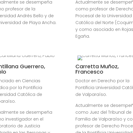
ualmente se desempeña
Actualmente se desempe
mo
profesor de la
como p
rofesor de Derech
ersidad Andrés Bello y de
Procesal de la Universidad
niversidad de Playa Ancha.
Católica del Norte (Coqui
y como asociado en Rojas
Egaña.
tillana Guerrero,
Carretta Muñoz,
blo
Francesco
enciado en Ciencias
Doctor en Derecho por la
dica por la Pontificia
Pontificia Universidad Cató
ersidad Católica de
de Valparaíso.
paraíso.
Actualmente se desempe
ualmente se desempeña
como Juez del Tribunal de
o investigador en el
Familia de Valparaíso y 
ratorio de Justicia
profesor de Derecho Proce
trada en las Personas y
de la Pontificia Universidad