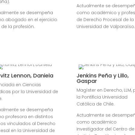
aña).
Actualmente se desempe
ualmente se desempeña
como académico y profes
o abogado en el ejercicio
de Derecho Procesal de la
e de la profesión.
Universidad de Valparaíso.
vitz Lennon, Daniela
Jenkins Peña y Lillo,
Gaspar
enciada en Ciencias
Magíster en Derecho, LLM, 
dicas por la Universidad de
la Pontificia Universidad
e.
Católica de Chile.
ualmente se desempeña
Actualmente se desempe
o profesora en distintos
como académico
sos vinculados al Derecho
investigador del Centro de
esal en la Universidad de