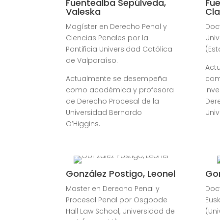
Fuentealba Sepúlveda,
Fue
Valeska
Cla
Magíster en Derecho Penal y
Doc
Ciencias Penales por la
Univ
Pontificia Universidad Católica
(Est
de Valparaíso.
Act
Actualmente se desempeña
com
como académica y profesora
inve
de Derecho Procesal de la
Der
Universidad Bernardo
Univ
O’Higgins.
González Postigo, Leonel
Gon
Master en Derecho Penal y
Doc
Procesal Penal por Osgoode
Eusk
Hall Law School, Universidad de
(Uni