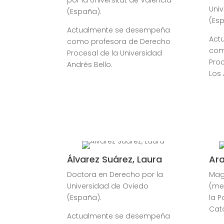
Uni
(España).
(Es
Actualmente se desempeña
Act
como profesora de Derecho
com
Procesal de la Universidad
Proc
Andrés Bello.
Los
Álvarez Suárez, Laura
Ar
Doctora en Derecho por la
Mag
Universidad de Oviedo
(men
(España).
la P
Cató
Actualmente se desempeña