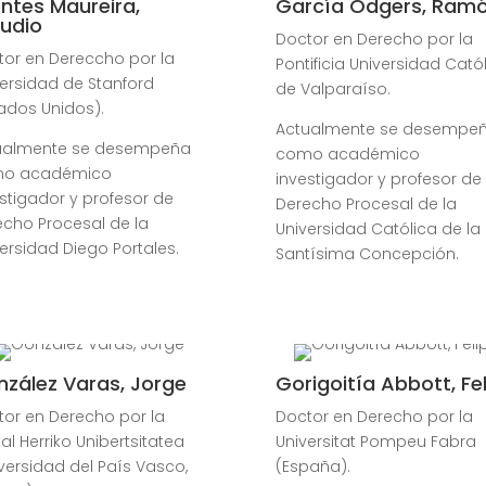
ntes Maureira,
García Odgers, Ram
udio
Doctor en Derecho por la
tor en Dereccho por la
Pontificia Universidad Cató
ersidad de Stanford
de Valparaíso.
ados Unidos).
Actualmente se desempe
ualmente se desempeña
como académico
o académico
investigador y profesor de
stigador y profesor de
Derecho Procesal de la
echo Procesal de la
Universidad Católica de la
ersidad Diego Portales.
Santísima Concepción.
zález Varas, Jorge
Gorigoitía Abbott, Fe
tor en Derecho por la
Doctor en Derecho por la
al Herriko Unibertsitatea
Universitat Pompeu Fabra
versidad del País Vasco,
(España).