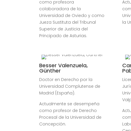
como
profesora
Act
colaboradora de la
co
Universidad de Oviedo y como
Univ
Jueza Sustituta del Tribunal
la U
Superior de Justicia del
Principado de Asturias.
Besser Valenzuela,
Can
Günther
Pa
Doctor en Derecho por la
Lic
Universidad Complutense de
Jurí
Madrid (España).
Univ
Val
Actualmente se desempeña
como profesor de Derecho
Act
Procesal de la Universidad de
com
Concepción.
Labo
Cen