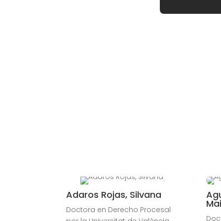
Adaros Rojas, Silvana
Agu
Mai
Doctora en Derecho Procesal
Doc
por la Universitat de València