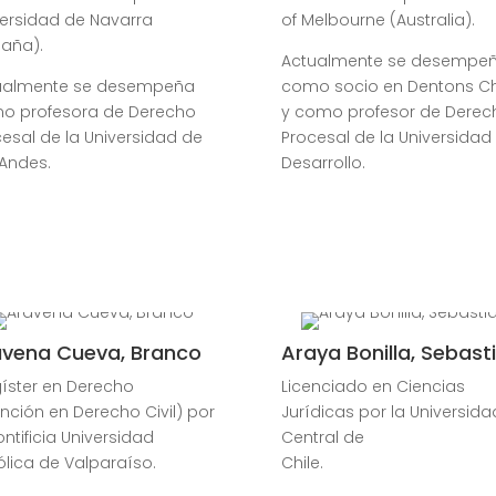
versidad de Navarra
of Melbourne (Australia).
paña).
Actualmente se desempe
ualmente se desempeña
como s
ocio en Dentons Ch
o profesora de Derecho
y como profesor de Derec
esal de la Universidad de
Procesal de la Universidad 
 Andes.
Desarrollo.
avena Cueva, Branco
Araya Bonilla, Sebast
íster en Derecho
Licenciado en Ciencias
ción en Derecho Civil) por
Jurídicas por la Universida
ontificia Universidad
Central de
lica de Valparaíso.
Chile.