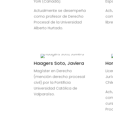
York (Canadá).
Esp
Actualmente se desempeña
Act
como profesor de Derecho
com
Procesal de la Universidad
libr
Alberto Hurtado.
Haagers Soto, Javiera
Hor
Magíster en Derecho
Lic
(mención derecho procesal
Jurí
civil) por la Pontificia
Chil
Universidad Católica de
Act
Valparaíso.
com
cur
Proc