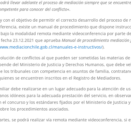
odrá llevar adelante el proceso de mediación siempre que se encuentre a
 competente para conocer del conflicto
«.
 con el objetivo de permitir el correcto desarrollo del proceso de m
erencia, existe un manual de procedimiento que dispone instrucci
 bajo la modalidad remota mediante videoconferencia por parte de 
e fecha 23.12.2021 que aprueba
Manual de procedimiento mediación f
/www.mediacionchile.gob.cl/manuales-e-instructivos/
).
olución de conflictos al que pueden ser sometidas las materias de
epende del Ministerio de Justicia y Derechos Humanos, que debe ve
e los tribunales con competencia en asuntos de familia, contratando
quienes se encuentren inscritos en el Registro de Mediadores.
miliar debe realizarse en un lugar adecuado para la atención de us
nos idóneos para la adecuada prestación del servicio, en observanc
on el concurso y los estándares fijados por el Ministerio de Justic
obre los procedimientos asociados.
artes, se podrá realizar vía remota mediante videoconferencia, si 