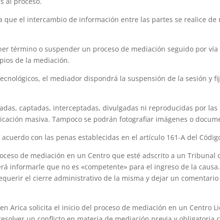
s al proceso.
 que el intercambio de información entre las partes se realice de 
ner término o suspender un proceso de mediación seguido por vía
pios de la mediación.
ecnológicos, el mediador dispondrá la suspensión de la sesión y fi
das, captadas, interceptadas, divulgadas ni reproducidas por las 
nicación masiva. Tampoco se podrán fotografiar imágenes o docume
 acuerdo con las penas establecidas en el artículo 161-A del Códig
proceso de mediación en un Centro que esté adscrito a un Tribunal
rá informarle que no es «competente» para el ingreso de la causa. 
equerir el cierre administrativo de la misma y dejar un comentari
en Arica solicita el inicio del proceso de mediación en un Centro Li
resolver un conflicto en materia de mediación previa y obligatoria