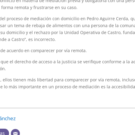
onflicto en materia de mediación previa y obligatoria con una per
 forma remota y frustrarse en su caso.
e del proceso de mediación con domicilio en Pedro Aguirre Cerda, qu
isar un tema de rebaja de alimentos con una persona de la comuna d
 su domicilio y el rechazo por la Unidad Operativa de Castro, fund
de a Castro”, es incorrecto.
n de acuerdo en comparecer por vía remota.
ue el derecho de acceso a la justicia se verifique conforme a la a
ón.
 ellos tienen más libertad para comparecer por vía remota, incluso 
 lo más importante en un proceso de mediación es la accesibilidad
Sánchez
das