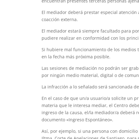
encuentran presentes terceras personas ajena
El mediador deberá prestar especial atención a
coacción externa.
El mediador estará siempre facultado para po
pudiere realizar en conformidad con los princi
Si hubiere mal funcionamiento de los medios t
en la fecha más próxima posible.
Las sesiones de mediación no podrán ser graba
por ningún medio material, digital o de comu
La infracción a lo señalado será sancionada de
En el caso de que un/a usuario/a solicite un 
materia que le interesa mediar, el Centro debe
ingreso de la causa, el/la mediador/a deberá r
documento «Ingreso Espontáneo».
Así, por ejemplo, si una persona con domicilio 
Iltma. Corte de Apelaciones de Santiago, para 