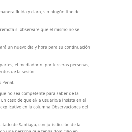
manera fluida y clara, sin ningún tipo de
 remota si observare que el mismo no se
jará un nuevo día y hora para su continuación
partes, el mediador ni por terceras personas,
ntos de la sesión.
o Penal.
 que no sea competente para saber de la
En caso de que el/la usuario/a insista en el
o explicativo en la columna Observaciones del
citado de Santiago, con jurisdicción de la
 con una persona que tenga domicilio en