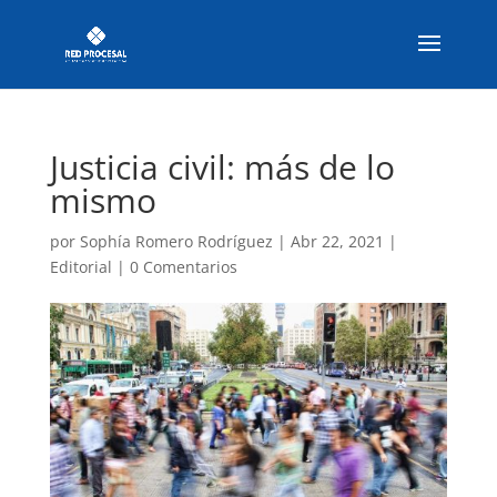
Justicia civil: más de lo
mismo
por
Sophía Romero Rodríguez
|
Abr 22, 2021
|
Editorial
|
0 Comentarios