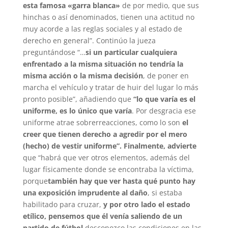
esta famosa
«
garra blanca
»
de por medio, que sus
hinchas o así denominados, tienen una actitud no
muy acorde a las reglas sociales y al estado de
derecho en general”. Continúo la jueza
preguntándose “…
si un particular cualquiera
enfrentado a la misma situación no tendría la
misma acción o la misma decisión
, de poner en
marcha el vehículo y tratar de huir del lugar lo más
pronto posible”, añadiendo que
“lo que varía es el
uniforme, es lo único que varía
. Por desgracia ese
uniforme atrae sobrerreacciones, como lo son
el
creer que tienen derecho a agredir por el mero
(hecho) de vestir uniforme”. Finalmente, advierte
que “habrá que ver otros elementos, además del
lugar físicamente donde se encontraba la víctima,
porque
también hay que ver hasta qué punto hay
una exposición imprudente al daño
, si estaba
habilitado para cruzar,
y por otro lado el estado
etílico, pensemos que él venía saliendo de un
partido de fútbol,
desconozco las condiciones en las