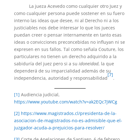
La jueza Acevedo como cualquier otro Juez y
como cualquier persona puede sostener en su fuero
interno las ideas que desee, ni al Derecho ni a los
justiciables nos debe interesar lo que los jueces
puedan creer o pensar internamente en tanto esas
ideas o convicciones preconcebidas no influyan ni se
expresen en sus fallos. Tal como señala Couture, los
particulares no tienen un derecho adquirido a la
sabiduría del juez pero si a su
idoneidad
, la que
dependerá de su imparcialidad además de su
[7]
independencia, autoridad y responsabilidad
.
[1]
Audiencia judicial,
https://www.youtube.com/watch?v=ak2EQc7jWCg
[2]
https://www.magistrados.cl/presidenta-de-la-
asociacion-de-magistrados-no-es-admisible-que-el-
juzgador-acuda-a-prejuicios-para-resolver/
[3]
Corte de Apelaciones de Santiago, 6 de febrero