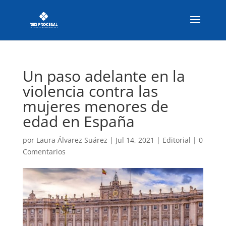
Un paso adelante en la
violencia contra las
mujeres menores de
edad en España
por
Laura Álvarez Suárez
|
Jul 14, 2021
|
Editorial
|
0
Comentarios