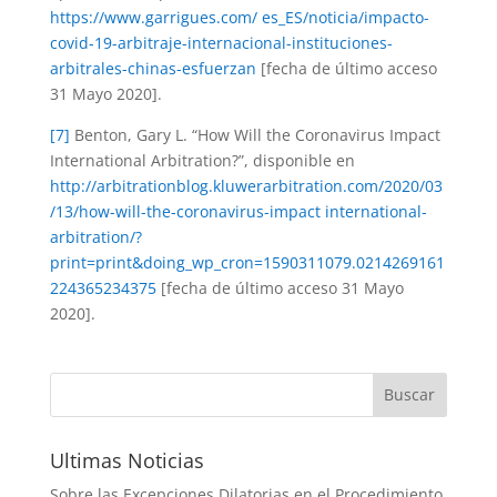
https://www.garrigues.com/ es_ES/noticia/impacto-
covid-19-arbitraje-internacional-instituciones-
arbitrales-chinas-esfuerzan
[fecha de último acceso
31 Mayo 2020].
[7]
Benton, Gary L. “How Will the Coronavirus Impact
International Arbitration?”, disponible en
http://arbitrationblog.kluwerarbitration.com/2020/03
/13/how-will-the-coronavirus-impact international-
arbitration/?
print=print&doing_wp_cron=1590311079.0214269161
224365234375
[fecha de último acceso 31 Mayo
2020].
Ultimas Noticias
Sobre las Excepciones Dilatorias en el Procedimiento