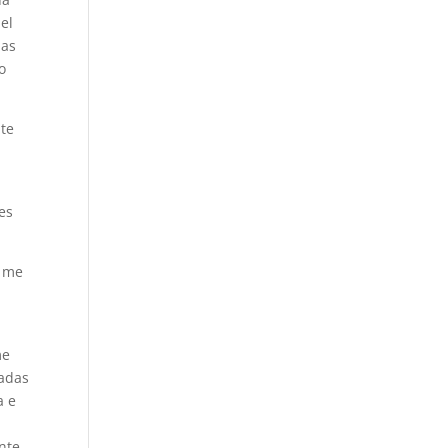
el
las
o
nte
es
o me
me
gadas
a e
nte