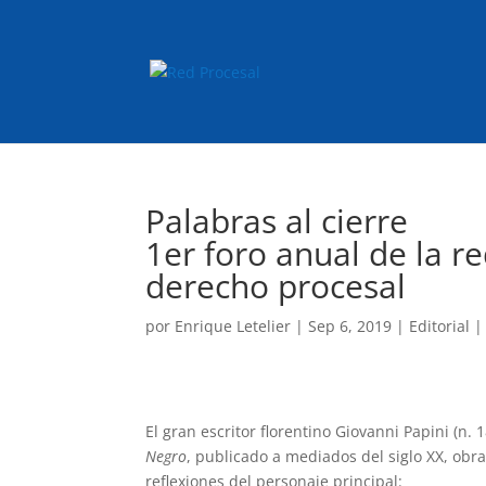
Palabras al cierre
1er foro anual de la r
derecho procesal
por
Enrique Letelier
|
Sep 6, 2019
|
Editorial
El gran escritor florentino Giovanni Papini (n. 
Negro
, publicado a mediados del siglo XX, obr
reflexiones del personaje principal: