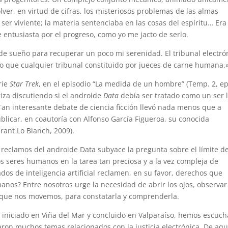
olver, en virtud de cifras, los misteriosos problemas de las almas
er viviente; la materia sentenciaba en las cosas del espíritu… Era
entusiasta por el progreso, como yo me jacto de serlo.
de sueño para recuperar un poco mi serenidad. El tribunal electró
ido que cualquier tribunal constituido por jueces de carne humana.
rie
Star Trek
, en el episodio “La medida de un hombre” (Temp. 2, ep
riza discutiendo si el androide
Data
debía ser tratado como un ser l
an interesante debate de ciencia ficción llevó nada menos que a
ublicar, en coautoría con Alfonso García Figueroa, su conocida
irant Lo Blanch, 2009).
 reclamos del androide Data subyace la pregunta sobre el límite de
s seres humanos en la tarea tan preciosa y a la vez compleja de
os de inteligencia artificial reclamen, en su favor, derechos que
anos? Entre nosotros urge la necesidad de abrir los ojos, observar
 que nos movemos, para constatarla y comprenderla.
a iniciado en Viña del Mar y concluido en Valparaíso, hemos escuc
aron muchos temas relacionados con la justicia electrónica. De aqu