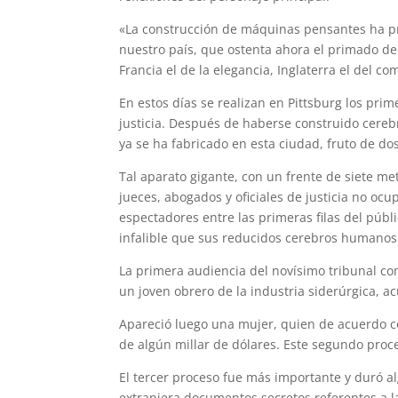
«La construcción de máquinas pensantes ha p
nuestro país, que ostenta ahora el primado de 
Francia el de la elegancia, Inglaterra el del co
En estos días se realizan en Pittsburg los pri
justicia. Después de haberse construido cerebro
ya se ha fabricado en esta ciudad, fruto de do
Tal aparato gigante, con un frente de siete met
jueces, abogados y oficiales de justicia no oc
espectadores entre las primeras filas del públ
infalible que sus reducidos cerebros humanos.
La primera audiencia del novísimo tribunal c
un joven obrero de la industria siderúrgica, a
Apareció luego una mujer, quien de acuerdo co
de algún millar de dólares. Este segundo proc
El tercer proceso fue más importante y duró a
extranjera documentos secretos referentes a l