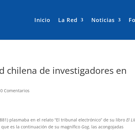
Inicio
La Red
Noticias
Fo
ed chilena de investigadores en
|
0 Comentarios
1881) plasmaba en el relato “El tribunal electrónico” de su libro
El L
a que es la continuación de su magnífico
Gog
, las acongojadas