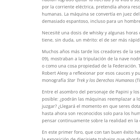
por la corriente eléctrica, pretendía ahora res
humanas. La máquina se convertía en juez del s
demasiado espantoso, incluso para un hombre 
Necesité una dosis de whisky y algunas horas 
tiene, sin duda, un mérito: el de ser más ráp
Muchos años más tarde los creadores de la se
09), mostraban a la tripulación de la nave nod
o como una cosa propiedad de la Federación. T
Robert Alexy a reflexionar por esos cauces y p
monografía
Star Trek y los Derechos Humanos
(T
Entre el asombro del personaje de Papini y los
posible: ¿podrán las máquinas reemplazar a lo
juzgar? ¿Llegará el momento en que seres dotad
hasta ahora son reconocidos solo para los hum
pensar continuamente sobre la realidad en la
En este primer foro, que con tan buen éxito h
la exposición de diecisiete trabajos que abord