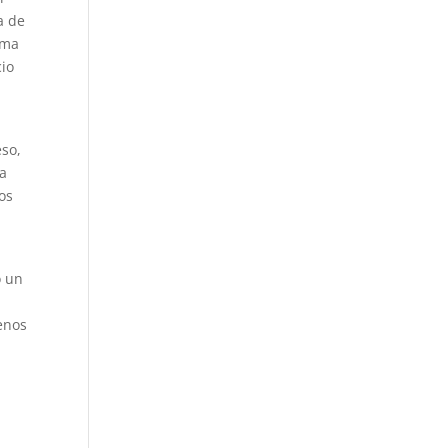
a de
ema
cio
eso,
la
os
o un
enos