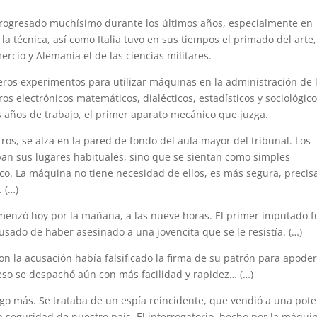
rogresado muchísimo durante los últimos años, especialmente en
la técnica, así como Italia tuvo en sus tiempos el primado del arte,
mercio y Alemania el de las ciencias militares.
meros experimentos para utilizar máquinas en la administración de 
s electrónicos matemáticos, dialécticos, estadísticos y sociológico
s años de trabajo, el primer aparato mecánico que juzga.
ros, se alza en la pared de fondo del aula mayor del tribunal. Los
upan sus lugares habituales, sino que se sientan como simples
ico. La máquina no tiene necesidad de ellos, es más segura, precis
 (…)
omenzó hoy por la mañana, a las nueve horas. El primer imputado f
cusado de haber asesinado a una jovencita que se le resistía. (…)
n la acusación había falsificado la firma de su patrón para apode
eso se despachó aún con más facilidad y rapidez… (…)
lgo más. Se trataba de un espía reincidente, que vendió a una pote
a seguridad de nuestro país. El interrogatorio, hecho por la máqui