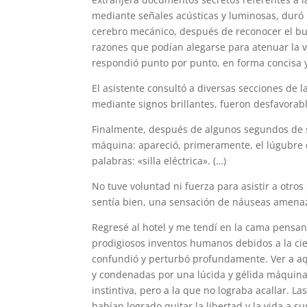
mediante señales acústicas y luminosas, duró p
cerebro mecánico, después de reconocer el b
razones que podían alegarse para atenuar la v
respondió punto por punto, en forma concisa y 
El asistente consultó a diversas secciones de
mediante signos brillantes, fueron desfavorab
Finalmente, después de algunos segundos de si
máquina: apareció, primeramente, el lúgubre d
palabras: «silla eléctrica». (…)
No tuve voluntad ni fuerza para asistir a otr
sentía bien, una sensación de náuseas amena
Regresé al hotel y me tendí en la cama pensan
prodigiosos inventos humanos debidos a la cie
confundió y perturbó profundamente. Ver a aq
y condenadas por una lúcida y gélida máquina,
instintiva, pero a la que no lograba acallar. 
habían logrado quitar la libertad y la vida a