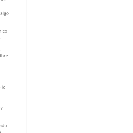
 algo
nico
»
.
ibre
 lo
 y
hado
í