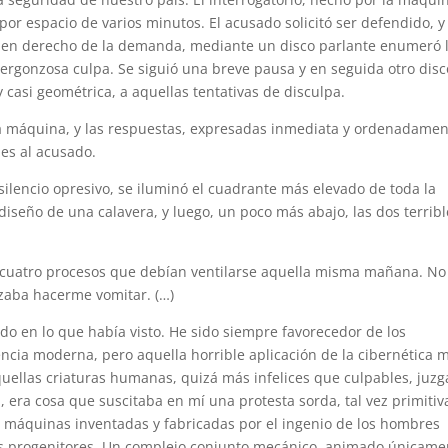
or espacio de varios minutos. El acusado solicitó ser defendido, y 
uen derecho de la demanda, mediante un disco parlante enumeró 
ergonzosa culpa. Se siguió una breve pausa y en seguida otro disc
casi geométrica, a aquellas tentativas de disculpa.
 la máquina, y las respuestas, expresadas inmediata y ordenadame
les al acusado.
lencio opresivo, se iluminó el cuadrante más elevado de toda la
iseño de una calavera, y luego, un poco más abajo, las dos terribl
os cuatro procesos que debían ventilarse aquella misma mañana. N
zaba hacerme vomitar. (…)
do en lo que había visto. He sido siempre favorecedor de los
ncia moderna, pero aquella horrible aplicación de la cibernética 
uellas criaturas humanas, quizá más infelices que culpables, juz
 era cosa que suscitaba en mí una protesta sorda, tal vez primitiv
Las máquinas inventadas y fabricadas por el ingenio de los hombres
 sus progenitores. Un complejo conjunto mecánico, animado únicame