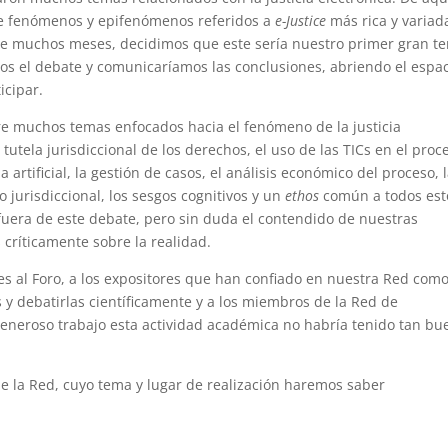
de fenómenos y epifenómenos referidos a
e-Justice
más rica y variad
ce muchos meses, decidimos que este sería nuestro primer gran t
os el debate y comunicaríamos las conclusiones, abriendo el espa
icipar.
re muchos temas enfocados hacia el fenómeno de la justicia
 y tutela jurisdiccional de los derechos, el uso de las TICs en el proc
a artificial, la gestión de casos, el análisis económico del proceso, 
o jurisdiccional, los sesgos cognitivos y un
ethos
común a todos est
era de este debate, pero sin duda el contendido de nuestras
críticamente sobre la realidad.
s al Foro, a los expositores que han confiado en nuestra Red com
 y debatirlas científicamente y a los miembros de la Red de
generoso trabajo esta actividad académica no habría tenido tan bu
 de la Red, cuyo tema y lugar de realización haremos saber