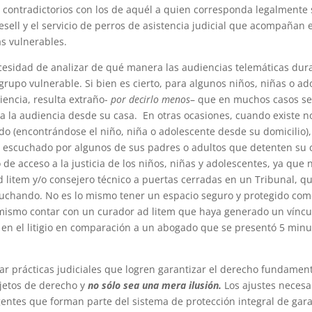
 contradictorios con los de aquél a quien corresponda legalmente 
esell y el servicio de perros de asistencia judicial que acompañan
ás vulnerables.
esidad de analizar de qué manera las audiencias telemáticas dura
grupo vulnerable. Si bien es cierto, para algunos niños, niñas o a
encia, resulta extraño-
por decirlo menos
– que en muchos casos se
tica la audiencia desde su casa. En otras ocasiones, cuando existe
ado (encontrándose el niño, niña o adolescente desde su domicili
r escuchado por algunos de sus padres o adultos que detenten su c
ho de acceso a la justicia de los niños, niñas y adolescentes, ya q
 litem y/o consejero técnico a puertas cerradas en un Tribunal, q
scuchando. No es lo mismo tener un espacio seguro y protegido com
 mismo contar con un curador ad litem que haya generado un víncu
 en el litigio en comparación a un abogado que se presentó 5 min
r prácticas judiciales que logren garantizar el derecho fundamenta
jetos de derecho y
no sólo sea una mera ilusión.
Los ajustes necesa
agentes que forman parte del sistema de protección integral de gara