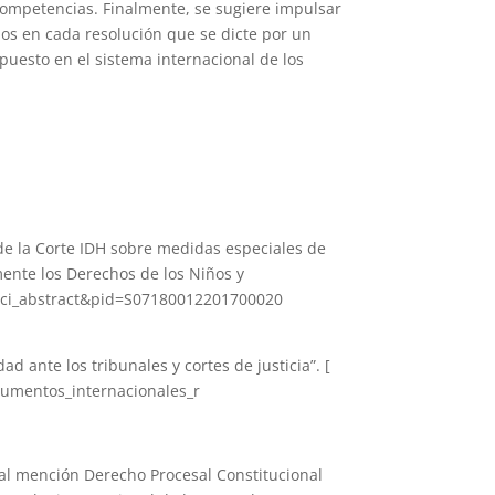
s competencias. Finalmente, se sugiere impulsar
nos en cada resolución que se dicte por un
puesto en el sistema internacional de los
 de la Corte IDH sobre medidas especiales de
ente los Derechos de los Niños y
pt=sci_abstract&pid=S07180012201700020
d ante los tribunales y cortes de justicia”. [
trumentos_internacionales_r
nal mención Derecho Procesal Constitucional