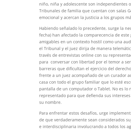
niño, niña y adolescente son independientes o
Tribunales de familia que cuentan con salas G
emocional y acercan la justicia a los grupos m
Habiendo señalado lo precedente, surge la nec
fecha) han afectado la comparecencia de este 
amigables en un contexto hostil como una audi
el Tribunal y el juez dirija de manera telemá
través de entrevistas online con su represent
para conversar con libertad por el temor a se
barreras que dificultan el ejercicio del derec
frente a un juez acompañado de un curador ad
casa con todo el grupo familiar que lo esté e
pantalla de un computador o Tablet. No es lo
representado para que defienda sus intereses
su nombre.
Para enfrentar estos desafíos, urge implementa
de que verdaderamente sean considerados su
e interdisciplinaria involucrando a todos los 