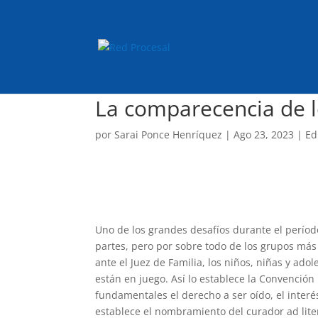
La comparecencia de l
por
Sarai Ponce Henríquez
|
Ago 23, 2023
|
Ed
Uno de los grandes desafíos durante el período 
partes, pero por sobre todo de los grupos más 
ante el Juez de Familia, los niños, niñas y ad
están en juego. Así lo establece la Convención 
fundamentales el derecho a ser oído, el interés
establece el nombramiento del curador ad lite