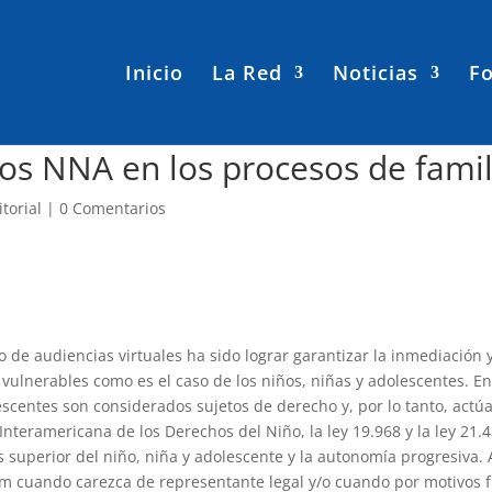
Inicio
La Red
Noticias
Fo
os NNA en los procesos de famil
itorial
|
0 Comentarios
de audiencias virtuales ha sido lograr garantizar la inmediación y 
vulnerables como es el caso de los niños, niñas y adolescentes. En
olescentes son considerados sujetos de derecho y, por lo tanto, act
Interamericana de los Derechos del Niño, la ley 19.968 y la ley 21.
 superior del niño, niña y adolescente y la autonomía progresiva. As
m cuando carezca de representante legal y/o cuando por motivos fu