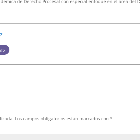
émica de Derecho Procesal con especial enfoque en el área del D
ez
das
licada.
Los campos obligatorios están marcados con
*