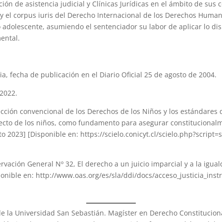
ción de asistencia judicial y Clínicas Jurídicas en el ámbito de su
ez y el corpus iuris del Derecho Internacional de los Derechos Huma
 adolescente, asumiendo el sentenciador su labor de aplicar lo dis
ental.
ia, fecha de publicación en el Diario Oficial 25 de agosto de 2004.
 2022.
tección convencional de los Derechos de los Niños y los estándares
pecto de los niños, como fundamento para asegurar constitucionalm
to 2023] [Disponible en: https://scielo.conicyt.cl/scielo.php?scri
ción General Nº 32, El derecho a un juicio imparcial y a la igualda
ponible en: http://www.oas.org/es/sla/ddi/docs/acceso_justicia_ins
de la Universidad San Sebastián. Magíster en Derecho Constitucio