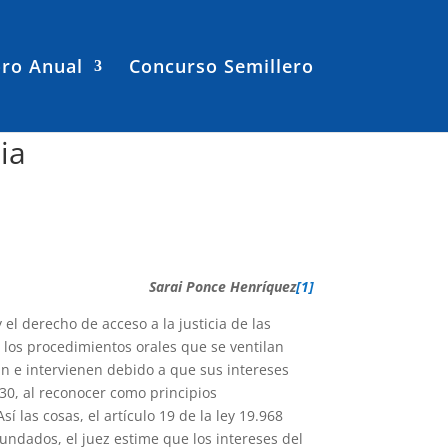
ro Anual
Concurso Semillero
ia
Sarai Ponce Henríquez
[1]
el derecho de acceso a la justicia de las
 los procedimientos orales que se ventilan
úan e intervienen debido a que sus intereses
430, al reconocer como principios
í las cosas, el artículo 19 de la ley 19.968
ndados, el juez estime que los intereses del