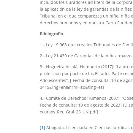
incluidos los Curadores ad litem de la Corpora
la aplicación de la ley de garantías de la niñ
Tribunal en el que comparezca un niño, niña o
derechos humanos y en nuestra Carta Fundam
Bibliografía.
1.- Ley 19.968 que crea los Tribunales de Famil
2.- Ley 21.430 de Garantías de la niñez, marzo
3.- Nogueira Alcalá, Humberto (2017): “La pro
protección por parte de los Estados Parte res
Adolescentes”. [ Fecha de consulta: 10 de agos
0415&lng=en&nrm=iso&tlng=es]
4.- Comité de Derechos Humanos (2007): “Observa
Fecha de consulta: 10 de agosto de 2023] [Dis
ecursos_Rec_Gral_23_UN.pdf]
[1]
Abogada, Licenciada en Ciencias Jurídicas 