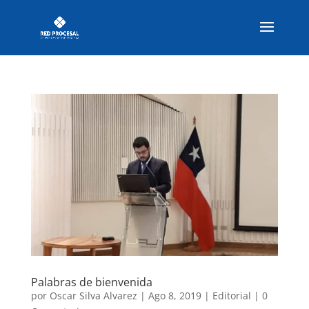
Palabras de bienvenida
por
Oscar Silva Alvarez
|
Ago 8, 2019
|
Editorial
|
0