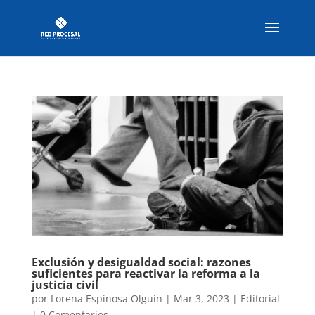
Exclusión y desigualdad social: razones
suficientes para reactivar la reforma a la
justicia civil
por
Lorena Espinosa Olguín
|
Mar 3, 2023
|
Editorial
|
0 Comentarios