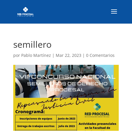
semillero
por
Pablo Martínez
|
Mar 22, 2023
|
0 Comentarios