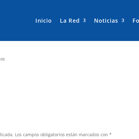
Inicio
La Red
Noticias
Fo
ios
licada.
Los campos obligatorios están marcados con
*