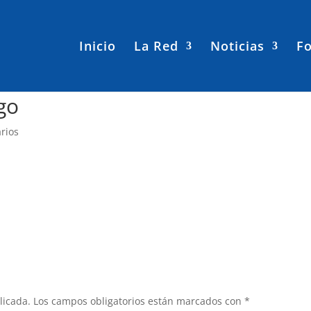
Inicio
La Red
Noticias
Fo
go
rios
licada.
Los campos obligatorios están marcados con
*