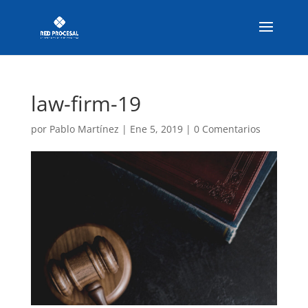
law-firm-19
por
Pablo Martínez
|
Ene 5, 2019
|
0 Comentarios