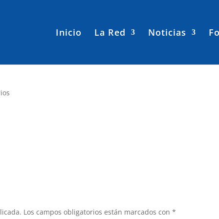
Inicio
La Red
Noticias
Fo
ios
licada.
Los campos obligatorios están marcados con
*