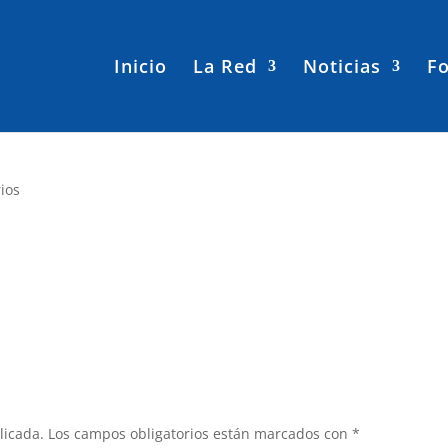
Inicio
La Red
Noticias
Fo
ios
licada.
Los campos obligatorios están marcados con
*